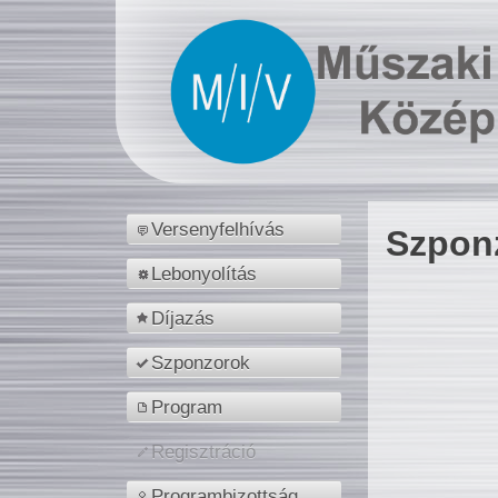
Versenyfelhívás
Szpon
Lebonyolítás
Díjazás
Szponzorok
Program
Regisztráció
Programbizottság