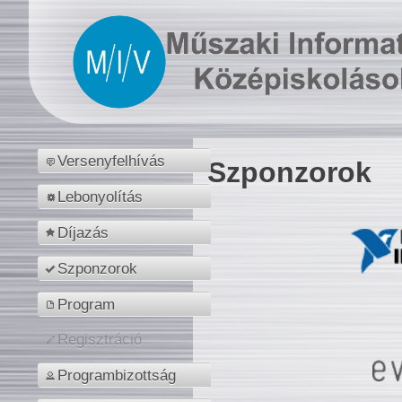
Versenyfelhívás
Szponzorok
Lebonyolítás
Díjazás
Szponzorok
Program
Regisztráció
Programbizottság