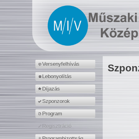
Versenyfelhívás
Szpon
Lebonyolítás
Díjazás
Szponzorok
Program
Regisztráció
Programbizottság