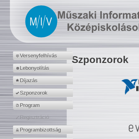
Versenyfelhívás
Szponzorok
Lebonyolítás
Díjazás
Szponzorok
Program
Regisztráció
Programbizottság