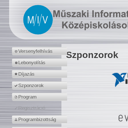
Versenyfelhívás
Szponzorok
Lebonyolítás
Díjazás
Szponzorok
Program
Regisztráció
Programbizottság