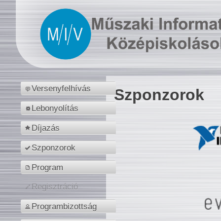
Versenyfelhívás
Szponzorok
Lebonyolítás
Díjazás
Szponzorok
Program
Regisztráció
Programbizottság