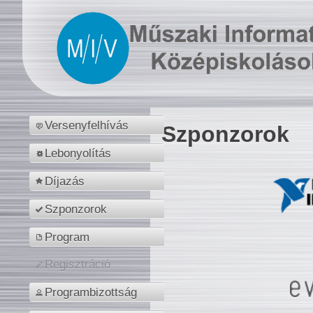
Versenyfelhívás
Szponzorok
Lebonyolítás
Díjazás
Szponzorok
Program
Regisztráció
Programbizottság