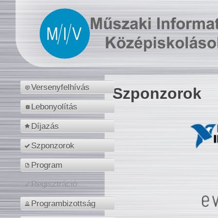
Versenyfelhívás
Szponzorok
Lebonyolítás
Díjazás
Szponzorok
Program
Regisztráció
Programbizottság