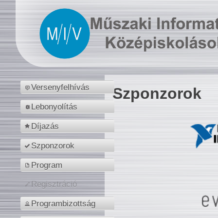
Versenyfelhívás
Szponzorok
Lebonyolítás
Díjazás
Szponzorok
Program
Regisztráció
Programbizottság