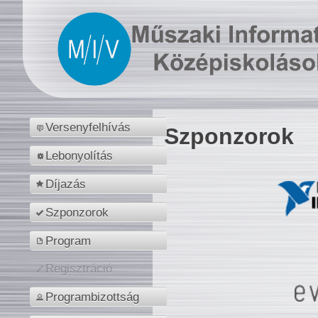
Versenyfelhívás
Szponzorok
Lebonyolítás
Díjazás
Szponzorok
Program
Regisztráció
Programbizottság