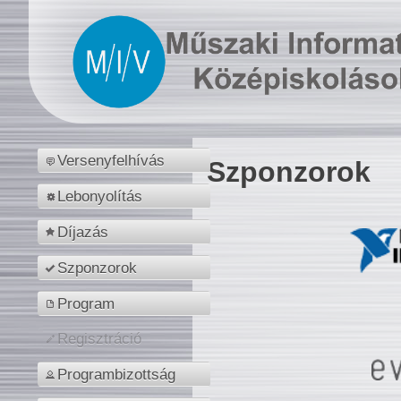
Versenyfelhívás
Szponzorok
Lebonyolítás
Díjazás
Szponzorok
Program
Regisztráció
Programbizottság