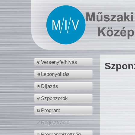
Versenyfelhívás
Szpon
Lebonyolítás
Díjazás
Szponzorok
Program
Regisztráció
Programbizottság