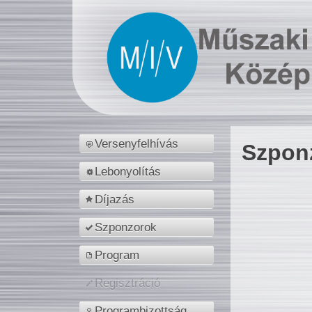
Versenyfelhívás
Szpon
Lebonyolítás
Díjazás
Szponzorok
Program
Regisztráció
Programbizottság