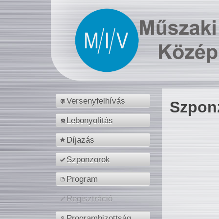
Versenyfelhívás
Szpon
Lebonyolítás
Díjazás
Szponzorok
Program
Regisztráció
Programbizottság