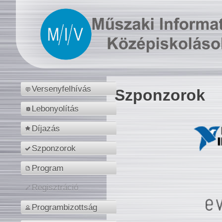
Versenyfelhívás
Szponzorok
Lebonyolítás
Díjazás
Szponzorok
Program
Regisztráció
Programbizottság