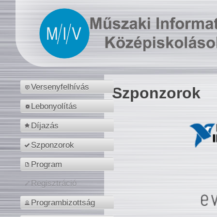
Versenyfelhívás
Szponzorok
Lebonyolítás
Díjazás
Szponzorok
Program
Regisztráció
Programbizottság