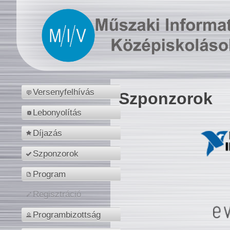
Versenyfelhívás
Szponzorok
Lebonyolítás
Díjazás
Szponzorok
Program
Regisztráció
Programbizottság