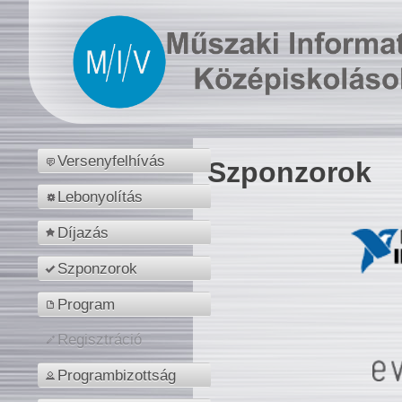
Versenyfelhívás
Szponzorok
Lebonyolítás
Díjazás
Szponzorok
Program
Regisztráció
Programbizottság