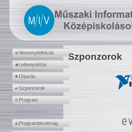
Versenyfelhívás
Szponzorok
Lebonyolítás
Díjazás
Szponzorok
Program
Regisztráció
Programbizottság