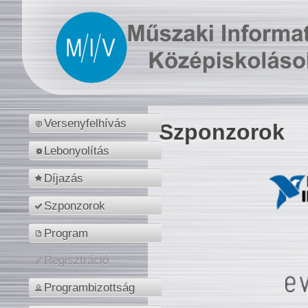
Versenyfelhívás
Szponzorok
Lebonyolítás
Díjazás
Szponzorok
Program
Regisztráció
Programbizottság