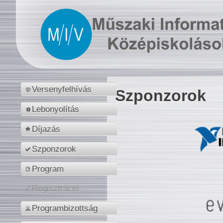
Versenyfelhívás
Szponzorok
Lebonyolítás
Díjazás
Szponzorok
Program
Regisztráció
Programbizottság