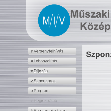
Versenyfelhívás
Szpon
Lebonyolítás
Díjazás
Szponzorok
Program
Regisztráció
Programbizottság