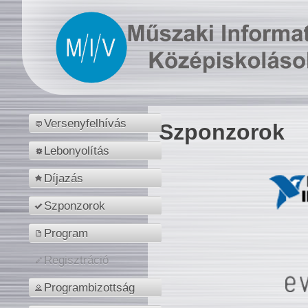
Versenyfelhívás
Szponzorok
Lebonyolítás
Díjazás
Szponzorok
Program
Regisztráció
Programbizottság