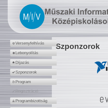
Versenyfelhívás
Szponzorok
Lebonyolítás
Díjazás
Szponzorok
Program
Regisztráció
Programbizottság