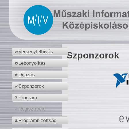
Versenyfelhívás
Szponzorok
Lebonyolítás
Díjazás
Szponzorok
Program
Regisztráció
Programbizottság