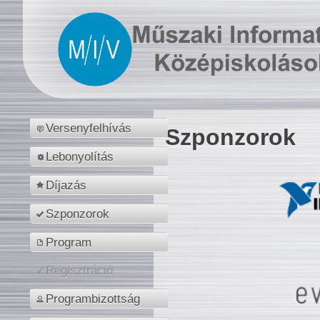
Versenyfelhívás
Szponzorok
Lebonyolítás
Díjazás
Szponzorok
Program
Regisztráció
Programbizottság