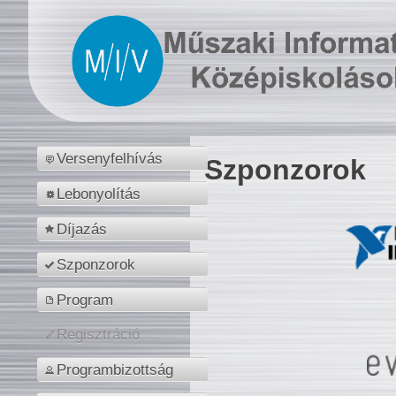
Versenyfelhívás
Szponzorok
Lebonyolítás
Díjazás
Szponzorok
Program
Regisztráció
Programbizottság