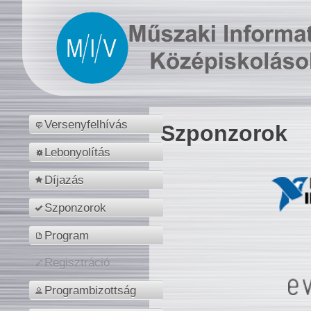
Versenyfelhívás
Szponzorok
Lebonyolítás
Díjazás
Szponzorok
Program
Regisztráció
Programbizottság