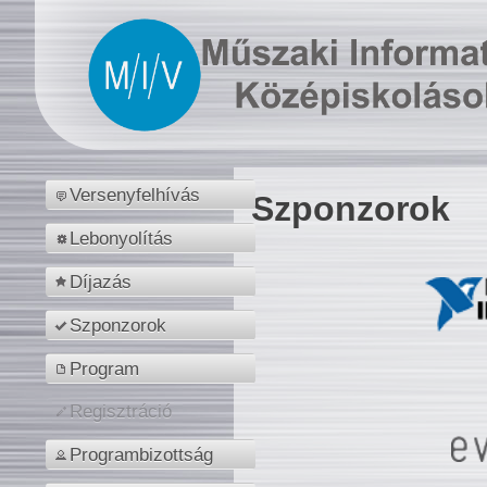
Versenyfelhívás
Szponzorok
Lebonyolítás
Díjazás
Szponzorok
Program
Regisztráció
Programbizottság