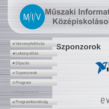
Versenyfelhívás
Szponzorok
Lebonyolítás
Díjazás
Szponzorok
Program
Regisztráció
Programbizottság