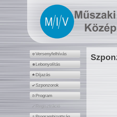
Versenyfelhívás
Szpon
Lebonyolítás
Díjazás
Szponzorok
Program
Regisztráció
Programbizottság