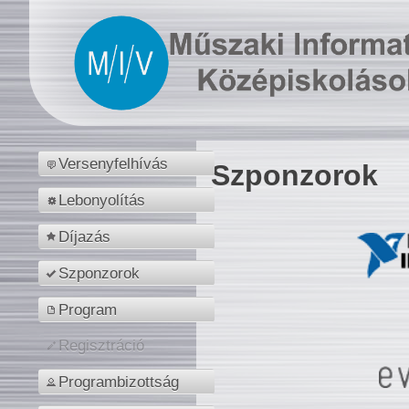
Versenyfelhívás
Szponzorok
Lebonyolítás
Díjazás
Szponzorok
Program
Regisztráció
Programbizottság