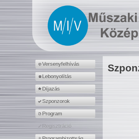
Versenyfelhívás
Szpon
Lebonyolítás
Díjazás
Szponzorok
Program
Regisztráció
Programbizottság