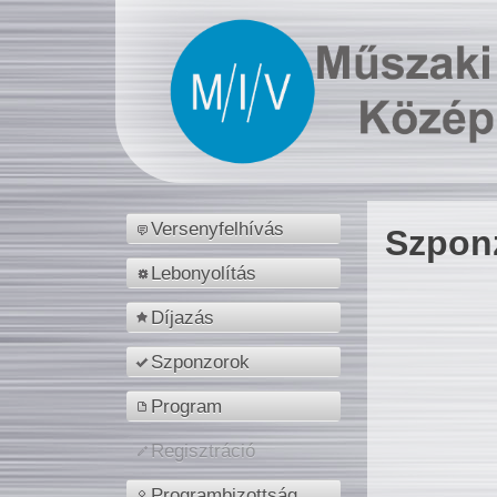
Versenyfelhívás
Szpon
Lebonyolítás
Díjazás
Szponzorok
Program
Regisztráció
Programbizottság