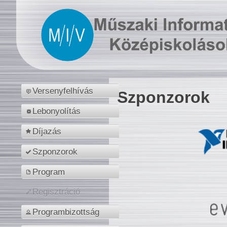
Versenyfelhívás
Szponzorok
Lebonyolítás
Díjazás
Szponzorok
Program
Regisztráció
Programbizottság