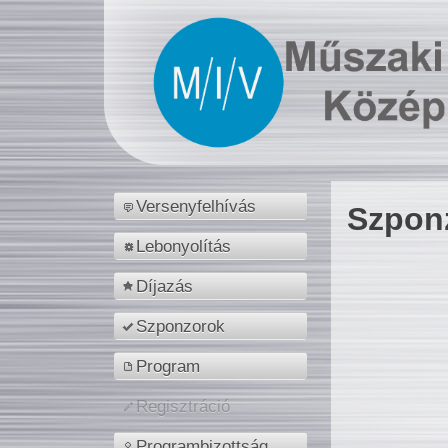
Versenyfelhívás
Szpon
Lebonyolítás
Díjazás
Szponzorok
Program
Regisztráció
Programbizottság