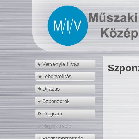
Versenyfelhívás
Szpon
Lebonyolítás
Díjazás
Szponzorok
Program
Regisztráció
Programbizottság