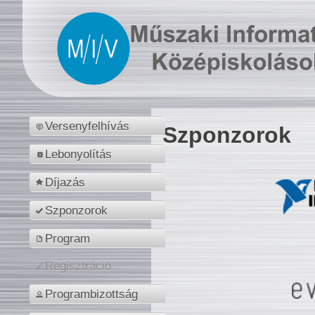
Versenyfelhívás
Szponzorok
Lebonyolítás
Díjazás
Szponzorok
Program
Regisztráció
Programbizottság