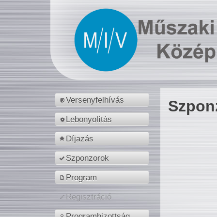
Versenyfelhívás
Szpon
Lebonyolítás
Díjazás
Szponzorok
Program
Regisztráció
Programbizottság