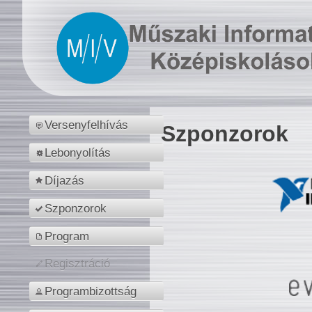
Versenyfelhívás
Szponzorok
Lebonyolítás
Díjazás
Szponzorok
Program
Regisztráció
Programbizottság