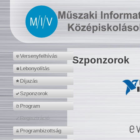
Versenyfelhívás
Szponzorok
Lebonyolítás
Díjazás
Szponzorok
Program
Regisztráció
Programbizottság