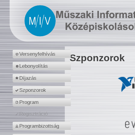
Versenyfelhívás
Szponzorok
Lebonyolítás
Díjazás
Szponzorok
Program
Regisztráció
Programbizottság