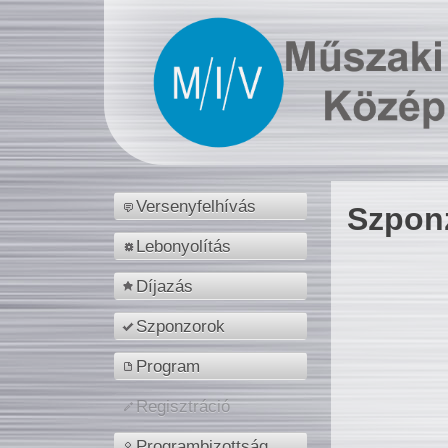
Versenyfelhívás
Szpon
Lebonyolítás
Díjazás
Szponzorok
Program
Regisztráció
Programbizottság