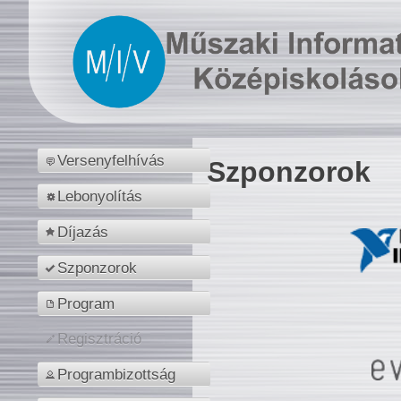
Versenyfelhívás
Szponzorok
Lebonyolítás
Díjazás
Szponzorok
Program
Regisztráció
Programbizottság