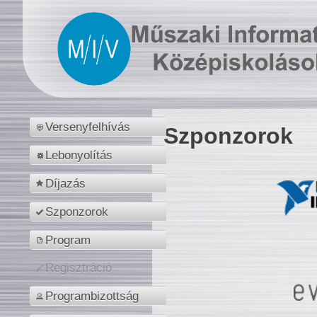
Versenyfelhívás
Szponzorok
Lebonyolítás
Díjazás
Szponzorok
Program
Regisztráció
Programbizottság