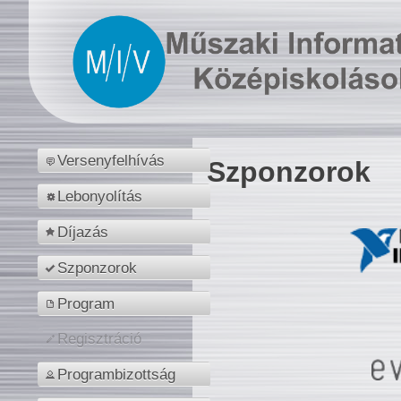
Versenyfelhívás
Szponzorok
Lebonyolítás
Díjazás
Szponzorok
Program
Regisztráció
Programbizottság