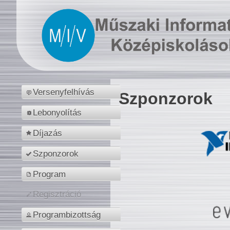
Versenyfelhívás
Szponzorok
Lebonyolítás
Díjazás
Szponzorok
Program
Regisztráció
Programbizottság