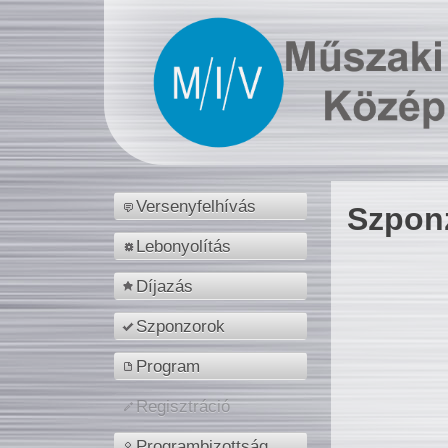
Versenyfelhívás
Szpon
Lebonyolítás
Díjazás
Szponzorok
Program
Regisztráció
Programbizottság