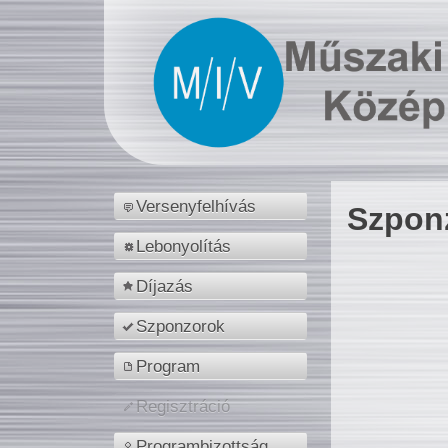
Versenyfelhívás
Szpon
Lebonyolítás
Díjazás
Szponzorok
Program
Regisztráció
Programbizottság