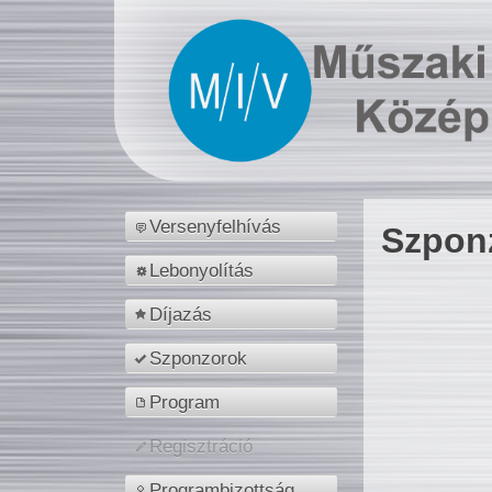
Versenyfelhívás
Szpon
Lebonyolítás
Díjazás
Szponzorok
Program
Regisztráció
Programbizottság